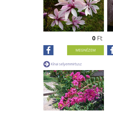
0
Ft
MEGNÉZEM
Kínai selyemmirtusz