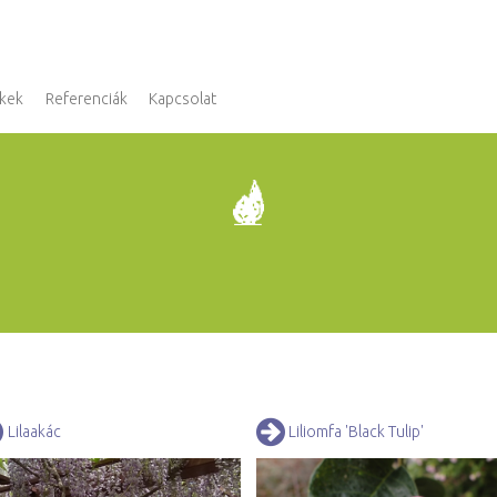
kek
Referenciák
Kapcsolat
Lilaakác
Liliomfa 'Black Tulip'