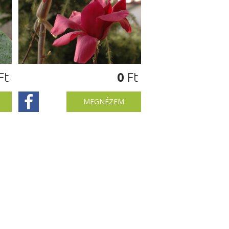
Ft
0
Ft
MEGNÉZEM