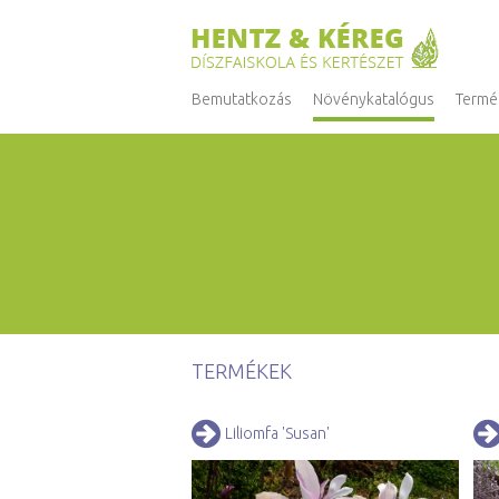
Bemutatkozás
Növénykatalógus
Termé
TERMÉKEK
Liliomfa 'Susan'